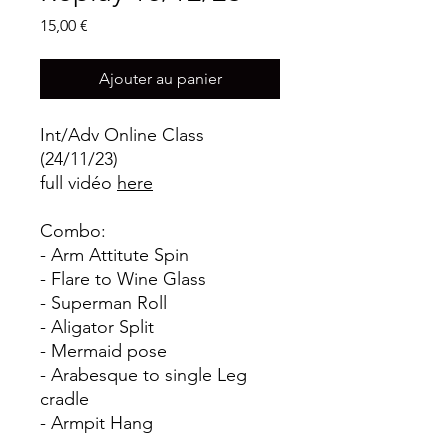
Prix
15,00 €
Ajouter au panier
Int/Adv Online Class
(24/11/23)
full vidéo
here
Combo:
- Arm Attitute Spin
- Flare to Wine Glass
- Superman Roll
- Aligator Split
- Mermaid pose
- Arabesque to single Leg
cradle
- Armpit Hang