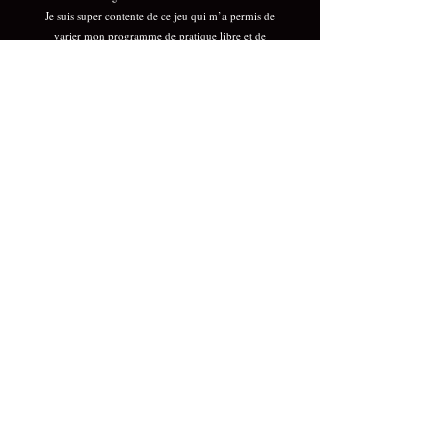
Je suis super contente de ce jeu qui m’a permis de
varier mon programme de pratique libre et de
sortir de ma zone de confort ! J’adore créer mes
petits combos en début de séance et les faire
évoluer au fur et à mesure de mes entraînements,
en classant les cartes par catégorie : à retravailler, à
intégrer à d’autres figures, à découvrir…
C’est un outil ludique à offrir ou à s’offrir, sans
hésiter.
Envie de Partager votre
Experience avec nos
Produits ?
Donnez nous votre avis !
Prénom, Nom