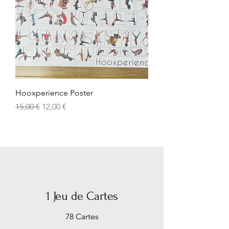
Hooxperience Poster
Prix original
Prix promotionnel
15,00 €
12,00 €
1 Jeu de Cartes
78 Cartes