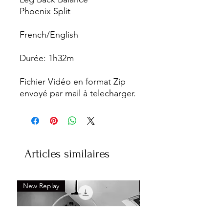
Phoenix Split
French/English
Durée: 1h32m
Fichier Vidéo en format Zip
envoyé par mail à telecharger.
Articles similaires
New Replay
New Replay