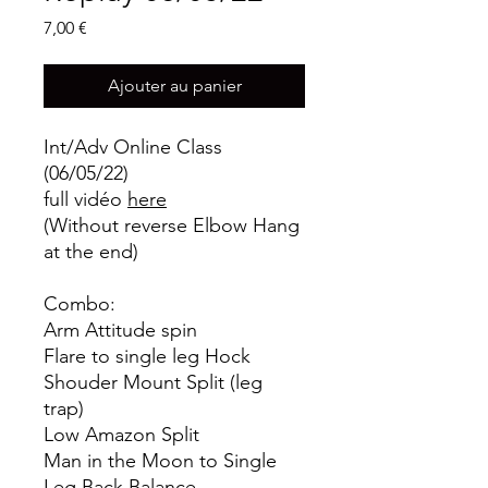
Prix
7,00 €
Ajouter au panier
Int/Adv Online Class
(06/05/22)
full vidéo
here
(Without reverse Elbow Hang
at the end)
Combo:
Arm Attitude spin
Flare to single leg Hock
Shouder Mount Split (leg
trap)
Low Amazon Split
Man in the Moon to Single
Leg Back Balance